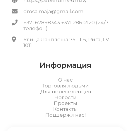
https://patverums-dm.lv/
drosa.maja@gmail.com
+371 67898343 +371 28612120 (24/7
телефон)
Улица Лачплеша 75 - 1 Б, Рига, LV-
1011
Информация
О нас
Торговля людьми
Для переселенцев
Новости
Проекты
Контакты
Поддержи нас!