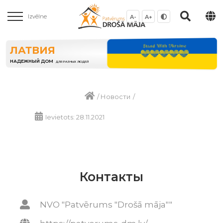
Izvēlne
A-
A+
ЛАТВИЯ
НАДЕЖНЫЙ ДОМ
ДЛЯ РАЗНЫХ ЛЮДЕЙ
/
Новости
/
Ievietots: 28.11.2021
Контакты
NVO "Patvērums "Drošā māja""