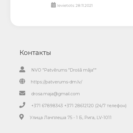
Ievietots: 28.11.2021
Контакты
NVO "Patvērums "Drošā māja""
https://patverums-dm.lv/
drosa.maja@gmail.com
+371 67898343 +371 28612120 (24/7 телефон)
Улица Лачплеша 75 - 1 Б, Рига, LV-1011