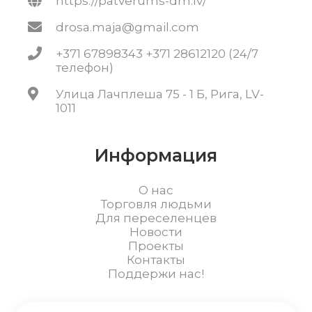
https://patverums-dm.lv/
drosa.maja@gmail.com
+371 67898343 +371 28612120 (24/7
телефон)
Улица Лачплеша 75 - 1 Б, Рига, LV-
1011
Информация
О нас
Торговля людьми
Для переселенцев
Новости
Проекты
Контакты
Поддержи нас!