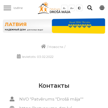
Izvēlne
A-
A+
ЛАТВИЯ
НАДЕЖНЫЙ ДОМ
ДЛЯ РАЗНЫХ ЛЮДЕЙ
/
Новости
/
Ievietots: 03.02.2022
Контакты
NVO "Patvērums "Drošā māja""