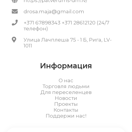
https://patverums-dm.lv/
drosa.maja@gmail.com
+371 67898343 +371 28612120 (24/7
телефон)
Улица Лачплеша 75 - 1 Б, Рига, LV-
1011
Информация
О нас
Торговля людьми
Для переселенцев
Новости
Проекты
Контакты
Поддержи нас!