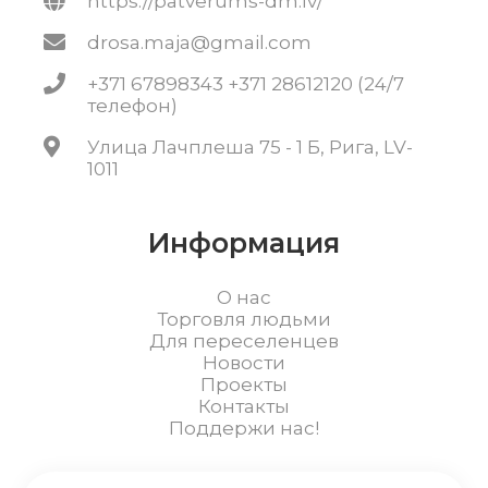
https://patverums-dm.lv/
drosa.maja@gmail.com
+371 67898343 +371 28612120 (24/7
телефон)
Улица Лачплеша 75 - 1 Б, Рига, LV-
1011
Информация
О нас
Торговля людьми
Для переселенцев
Новости
Проекты
Контакты
Поддержи нас!