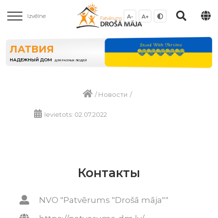
Izvēlne
A-
A+
ЛАТВИЯ
НАДЕЖНЫЙ ДОМ
ДЛЯ РАЗНЫХ ЛЮДЕЙ
/
Новости
/
Ievietots: 02.07.2022
Контакты
NVO "Patvērums "Drošā māja""