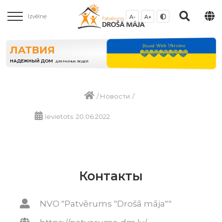
Izvēlne
A-
A+
ЛАТВИЯ
НАДЕЖНЫЙ ДОМ
ДЛЯ РАЗНЫХ ЛЮДЕЙ
/
Новости
/
Ievietots: 20.06.2022
Контакты
NVO "Patvērums "Drošā māja""