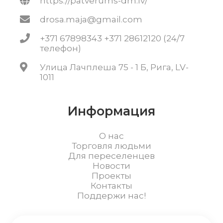
https://patverums-dm.lv/
drosa.maja@gmail.com
+371 67898343 +371 28612120 (24/7
телефон)
Улица Лачплеша 75 - 1 Б, Рига, LV-
1011
Информация
О нас
Торговля людьми
Для переселенцев
Новости
Проекты
Контакты
Поддержи нас!