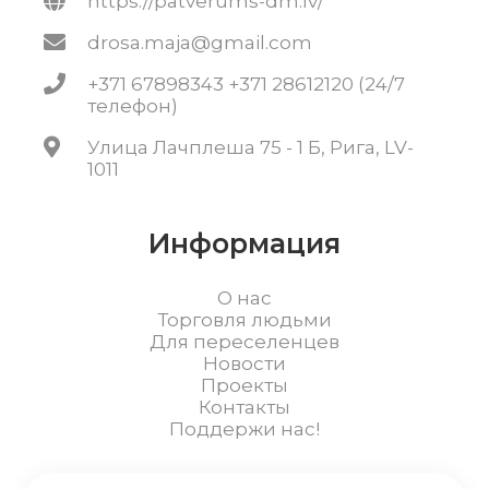
https://patverums-dm.lv/
drosa.maja@gmail.com
+371 67898343 +371 28612120 (24/7
телефон)
Улица Лачплеша 75 - 1 Б, Рига, LV-
1011
Информация
О нас
Торговля людьми
Для переселенцев
Новости
Проекты
Контакты
Поддержи нас!