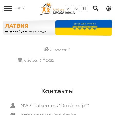
Izvēlne
A-
A+
ЛАТВИЯ
НАДЕЖНЫЙ ДОМ
ДЛЯ РАЗНЫХ ЛЮДЕЙ
/
Новости
/
Ievietots: 01.11.2022
Контакты
NVO "Patvērums "Drošā māja""