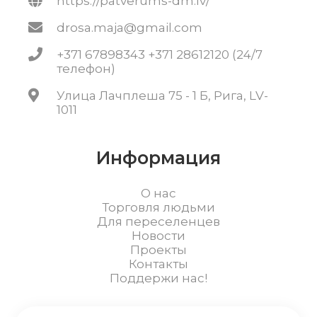
https://patverums-dm.lv/
drosa.maja@gmail.com
+371 67898343 +371 28612120 (24/7
телефон)
Улица Лачплеша 75 - 1 Б, Рига, LV-
1011
Информация
О нас
Торговля людьми
Для переселенцев
Новости
Проекты
Контакты
Поддержи нас!