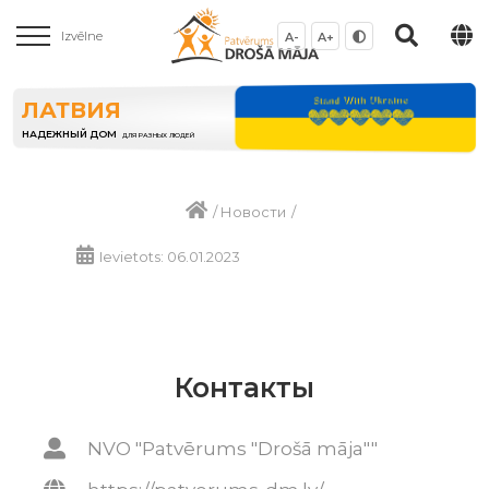
Izvēlne
A-
A+
ЛАТВИЯ
НАДЕЖНЫЙ ДОМ
ДЛЯ РАЗНЫХ ЛЮДЕЙ
/
Новости
/
Ievietots: 06.01.2023
Контакты
NVO "Patvērums "Drošā māja""