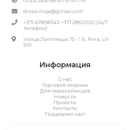
https://patverums-dm.lv/
drosa.maja@gmail.com
+371 67898343 +371 28612120 (24/7
телефон)
Улица Лачплеша 75 - 1 Б, Рига, LV-
1011
Информация
О нас
Торговля людьми
Для переселенцев
Новости
Проекты
Контакты
Поддержи нас!