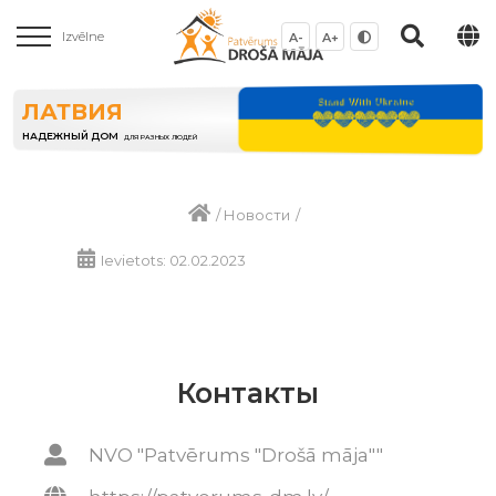
Izvēlne
A-
A+
ЛАТВИЯ
НАДЕЖНЫЙ ДОМ
ДЛЯ РАЗНЫХ ЛЮДЕЙ
/
Новости
/
Ievietots: 02.02.2023
Контакты
NVO "Patvērums "Drošā māja""