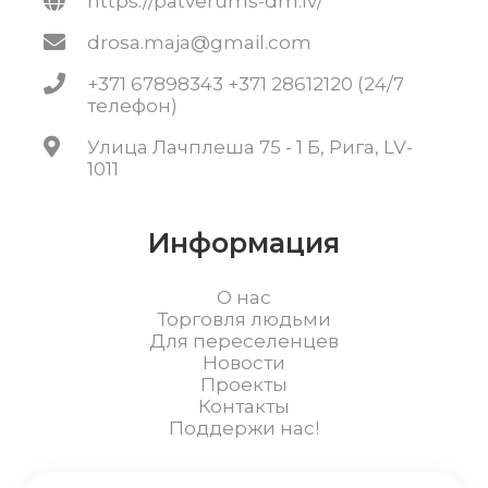
https://patverums-dm.lv/
drosa.maja@gmail.com
+371 67898343 +371 28612120 (24/7
телефон)
Улица Лачплеша 75 - 1 Б, Рига, LV-
1011
Информация
О нас
Торговля людьми
Для переселенцев
Новости
Проекты
Контакты
Поддержи нас!