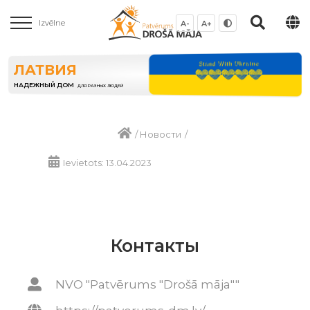
Izvēlne
A-
A+
ЛАТВИЯ
НАДЕЖНЫЙ ДОМ
ДЛЯ РАЗНЫХ ЛЮДЕЙ
/
Новости
/
Ievietots: 13.04.2023
Контакты
NVO "Patvērums "Drošā māja""