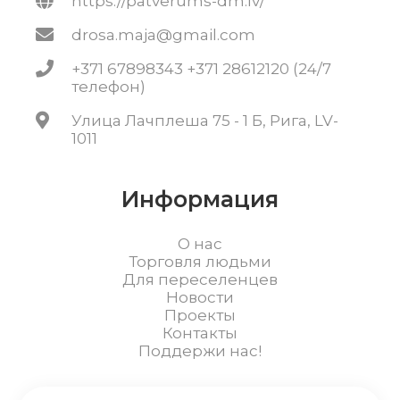
https://patverums-dm.lv/
drosa.maja@gmail.com
+371 67898343 +371 28612120 (24/7
телефон)
Улица Лачплеша 75 - 1 Б, Рига, LV-
1011
Информация
О нас
Торговля людьми
Для переселенцев
Новости
Проекты
Контакты
Поддержи нас!