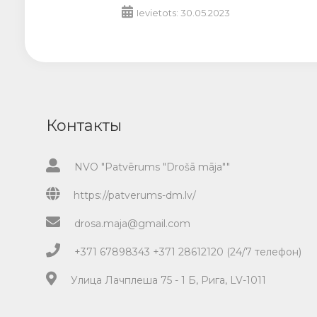
Ievietots: 30.05.2023
Контакты
NVO "Patvērums "Drošā māja""
https://patverums-dm.lv/
drosa.maja@gmail.com
+371 67898343 +371 28612120 (24/7 телефон)
Улица Лачплеша 75 - 1 Б, Рига, LV-1011