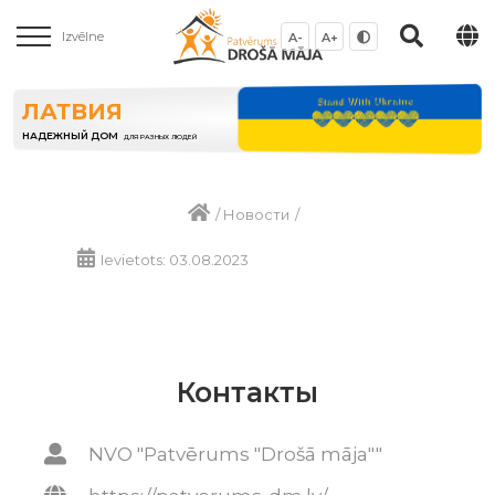
Izvēlne
A-
A+
ЛАТВИЯ
НАДЕЖНЫЙ ДОМ
ДЛЯ РАЗНЫХ ЛЮДЕЙ
/
Новости
/
Ievietots: 03.08.2023
Контакты
NVO "Patvērums "Drošā māja""