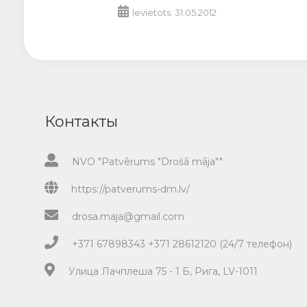
Ievietots: 31.05.2012
Контакты
NVO "Patvērums "Drošā māja""
https://patverums-dm.lv/
drosa.maja@gmail.com
+371 67898343 +371 28612120 (24/7 телефон)
Улица Лачплеша 75 - 1 Б, Рига, LV-1011