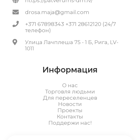
https://patverums-dm.lv/
drosa.maja@gmail.com
+371 67898343 +371 28612120 (24/7
телефон)
Улица Лачплеша 75 - 1 Б, Рига, LV-
1011
Информация
О нас
Торговля людьми
Для переселенцев
Новости
Проекты
Контакты
Поддержи нас!