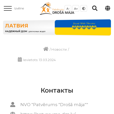
Izvēlne
A-
A+
ЛАТВИЯ
НАДЕЖНЫЙ ДОМ
ДЛЯ РАЗНЫХ ЛЮДЕЙ
/
Новости
/
Ievietots: 13.03.2024
Контакты
NVO "Patvērums "Drošā māja""