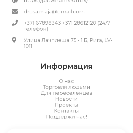
https://patverums-dm.lv/
drosa.maja@gmail.com
+371 67898343 +371 28612120 (24/7
телефон)
Улица Лачплеша 75 - 1 Б, Рига, LV-
1011
Информация
О нас
Торговля людьми
Для переселенцев
Новости
Проекты
Контакты
Поддержи нас!