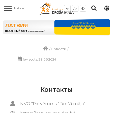
Izvēlne
A-
A+
ЛАТВИЯ
НАДЕЖНЫЙ ДОМ
ДЛЯ РАЗНЫХ ЛЮДЕЙ
/
Новости
/
Ievietots: 28.06.2024
Контакты
NVO "Patvērums "Drošā māja""