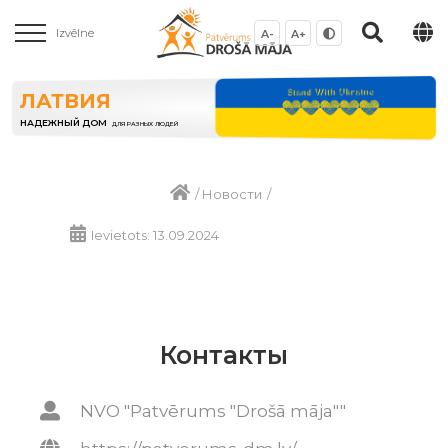
Izvēlne
A-
A+
ЛАТВИЯ
НАДЕЖНЫЙ ДОМ
ДЛЯ РАЗНЫХ ЛЮДЕЙ
/
Новости
/
Ievietots: 13.09.2024
Контакты
NVO "Patvērums "Drošā māja""