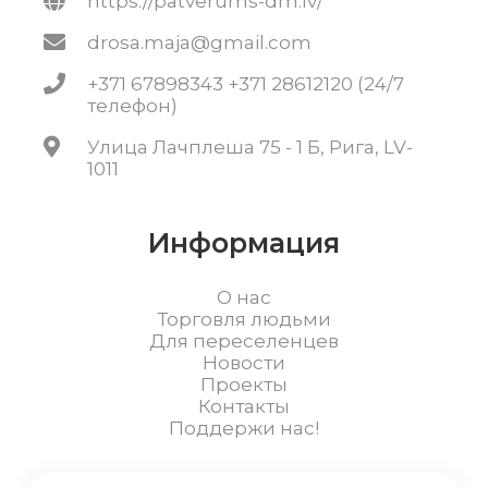
https://patverums-dm.lv/
drosa.maja@gmail.com
+371 67898343 +371 28612120 (24/7
телефон)
Улица Лачплеша 75 - 1 Б, Рига, LV-
1011
Информация
О нас
Торговля людьми
Для переселенцев
Новости
Проекты
Контакты
Поддержи нас!