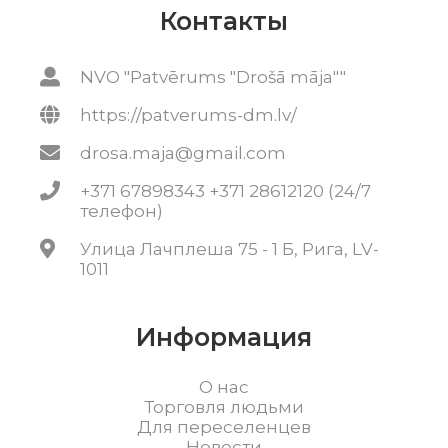
Контакты
NVO "Patvērums "Drošā māja""
https://patverums-dm.lv/
drosa.maja@gmail.com
+371 67898343 +371 28612120 (24/7
телефон)
Улица Лачплеша 75 - 1 Б, Рига, LV-
1011
Информация
О нас
Торговля людьми
Для переселенцев
Новости