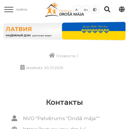
Izvēlne
A-
A+
ЛАТВИЯ
НАДЕЖНЫЙ ДОМ
ДЛЯ РАЗНЫХ ЛЮДЕЙ
/
Новости
/
Ievietots: 30.01.2025
Контакты
NVO "Patvērums "Drošā māja""