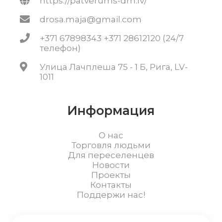
https://patverums-dm.lv/
drosa.maja@gmail.com
+371 67898343 +371 28612120 (24/7
телефон)
Улица Лачплеша 75 - 1 Б, Рига, LV-
1011
Информация
О нас
Торговля людьми
Для переселенцев
Новости
Проекты
Контакты
Поддержи нас!