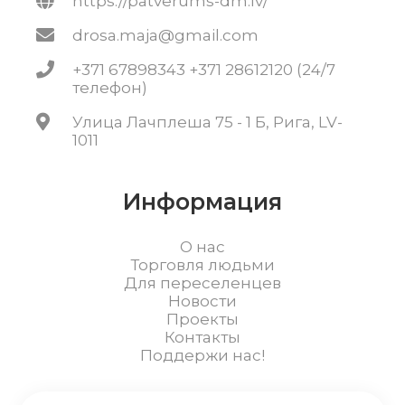
https://patverums-dm.lv/
drosa.maja@gmail.com
+371 67898343 +371 28612120 (24/7
телефон)
Улица Лачплеша 75 - 1 Б, Рига, LV-
1011
Информация
О нас
Торговля людьми
Для переселенцев
Новости
Проекты
Контакты
Поддержи нас!