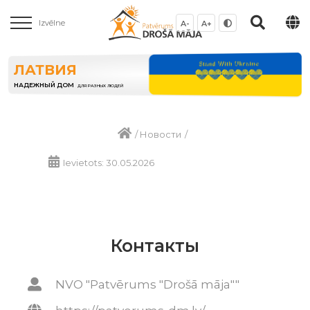
Izvēlne
A-
A+
ЛАТВИЯ
НАДЕЖНЫЙ ДОМ
ДЛЯ РАЗНЫХ ЛЮДЕЙ
/
Новости
/
Ievietots: 30.05.2026
Контакты
NVO "Patvērums "Drošā māja""