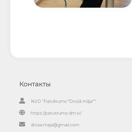
Контакты
NVO "Patvērums "Drošā māja""
https://patverums-dm.lv/
drosa.maja@gmail.com