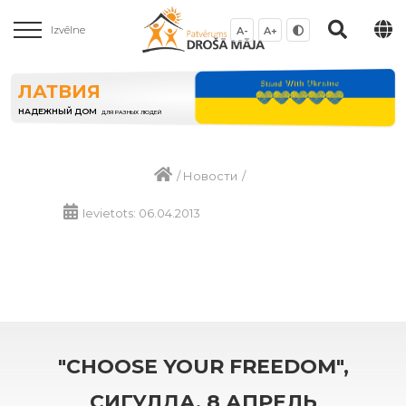
Izvēlne
A-
A+
ЛАТВИЯ
НАДЕЖНЫЙ ДОМ
ДЛЯ РАЗНЫХ ЛЮДЕЙ
/
Новости
/
Ievietots: 06.04.2013
"CHOOSE YOUR FREEDOM",
СИГУЛДА, 8 АПРЕЛЬ