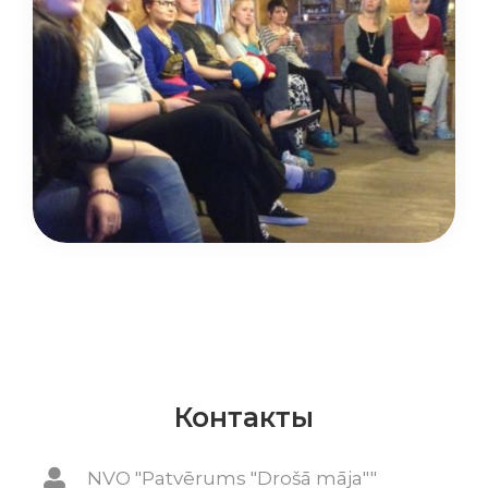
Контакты
NVO "Patvērums "Drošā māja""