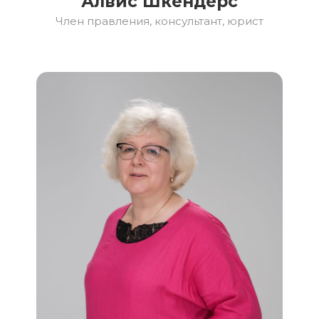
Алвис Шкендерс
Член правления, консультант, юрист