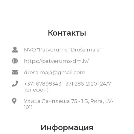
Контакты
NVO "Patvērums "Drošā māja""
https://patverums-dm.lv/
drosa.maja@gmail.com
+371 67898343 +371 28612120 (24/7
телефон)
Улица Лачплеша 75 - 1 Б, Рига, LV-
1011
Информация