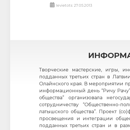
Ievietots: 27.05.2013
ИНФОРМАТ
Творческие мастерские, игры, и
подданных третьих стран в Латви
Олайнского края. В мероприятии пр
информационный день “Ричу Рачу”,
общества” организовала негосу
сотрудничеству “Общественно-по
латышского общества”. Проект (с
просвещения и интеграции общес
подданных третьих стран и в раз