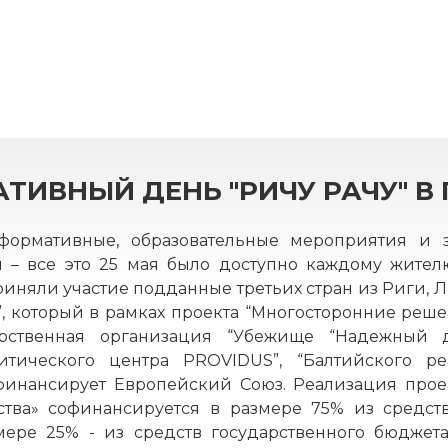
ИВНЫЙ ДЕНЬ "РИЧУ РАЧУ" В 
нформативные, образовательные мероприятия и 
и – все это 25 мая было доступно каждому жите
иняли участие подданные третьих стран из Риги, Л
 который в рамках проекта “Многосторонние реш
дарственная организация “Убежище “Надежный 
литического центра PROVIDUS”, “Балтийского р
о)финансирует Европейский Союз. Реализация про
тва» софинансируется в размере 75% из средст
мере 25% - из средств государственного бюджет