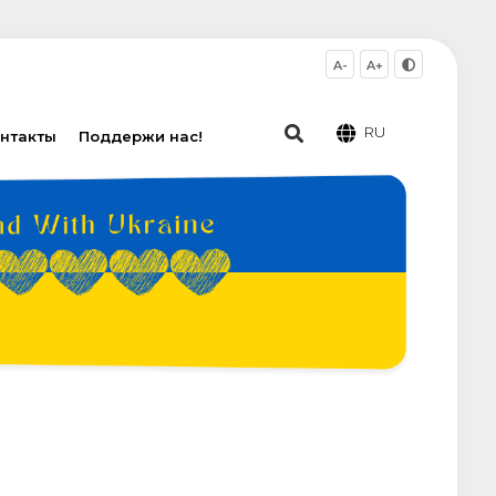
A-
A+
RU
нтакты
Поддержи нас!