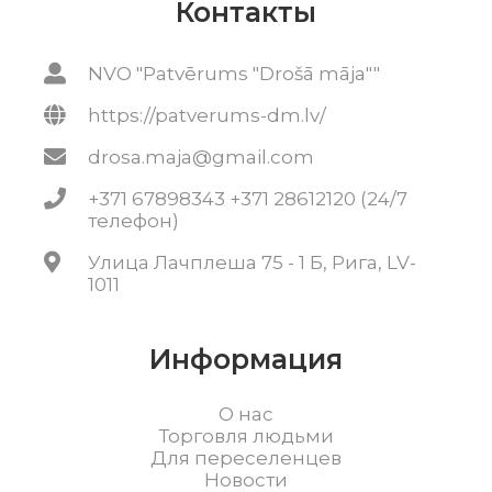
Контакты
NVO "Patvērums "Drošā māja""
https://patverums-dm.lv/
drosa.maja@gmail.com
+371 67898343 +371 28612120 (24/7
телефон)
Улица Лачплеша 75 - 1 Б, Рига, LV-
1011
Информация
О нас
Торговля людьми
Для переселенцев
Новости