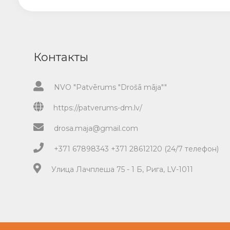
Контакты
NVO "Patvērums "Drošā māja""
https://patverums-dm.lv/
drosa.maja@gmail.com
+371 67898343 +371 28612120 (24/7 телефон)
Улица Лачплеша 75 - 1 Б, Рига, LV-1011