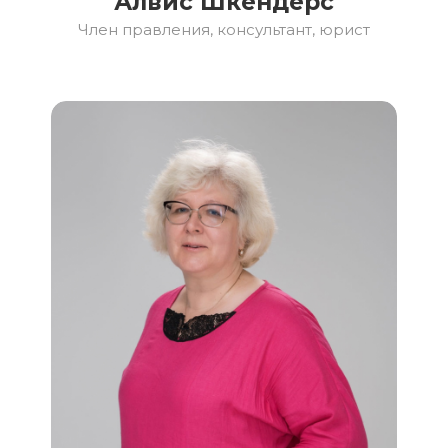
Алвис Шкендерс
Член правления, консультант, юрист