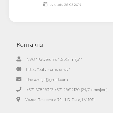
Ievietots: 28.03.2014
Контакты
NVO "Patvērums "Drošā māja""
https://patverums-dm.lv/
drosa.maja@gmail.com
+371 67898343 +371 28612120 (24/7 телефон)
Улица Лачплеша 75 - 1 Б, Рига, LV-1011