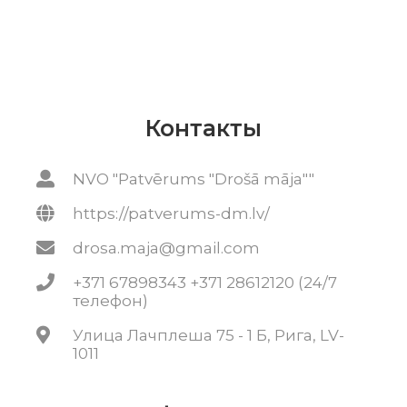
Контакты
NVO "Patvērums "Drošā māja""
https://patverums-dm.lv/
drosa.maja@gmail.com
+371 67898343 +371 28612120 (24/7
телефон)
Улица Лачплеша 75 - 1 Б, Рига, LV-
1011