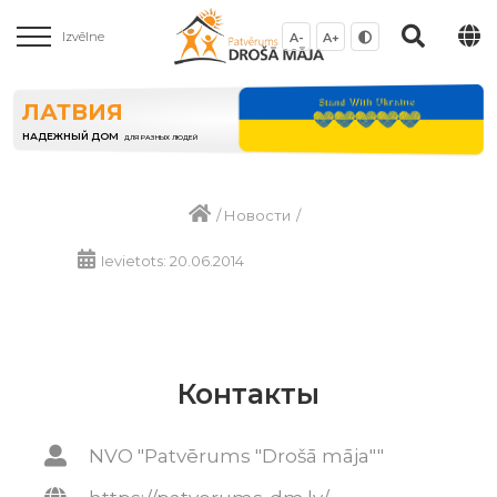
Izvēlne
A-
A+
ЛАТВИЯ
НАДЕЖНЫЙ ДОМ
ДЛЯ РАЗНЫХ ЛЮДЕЙ
/
Новости
/
Ievietots: 20.06.2014
Контакты
NVO "Patvērums "Drošā māja""