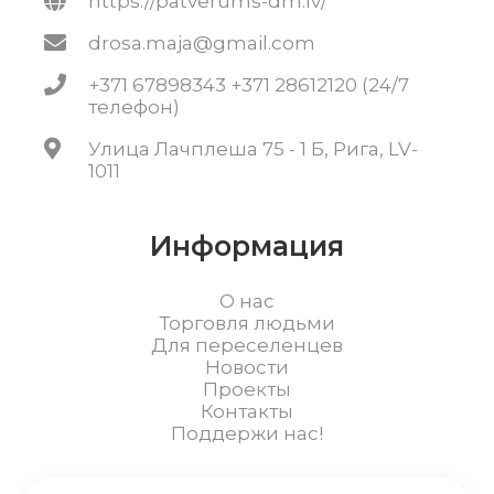
https://patverums-dm.lv/
drosa.maja@gmail.com
+371 67898343 +371 28612120 (24/7
телефон)
Улица Лачплеша 75 - 1 Б, Рига, LV-
1011
Информация
О нас
Торговля людьми
Для переселенцев
Новости
Проекты
Контакты
Поддержи нас!