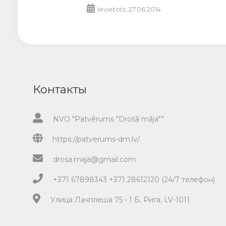
Ievietots: 27.06.2014
Контакты
NVO "Patvērums "Drošā māja""
https://patverums-dm.lv/
drosa.maja@gmail.com
+371 67898343 +371 28612120 (24/7 телефон)
Улица Лачплеша 75 - 1 Б, Рига, LV-1011