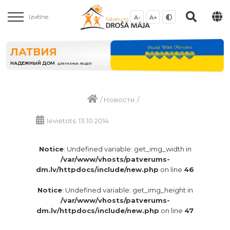
Izvēlne
A-
A+
ЛАТВИЯ
НАДЕЖНЫЙ ДОМ
ДЛЯ РАЗНЫХ ЛЮДЕЙ
/
Новости
/
Ievietots: 13.10.2014
Notice
: Undefined variable: get_img_width in
/var/www/vhosts/patverums-
dm.lv/httpdocs/include/new.php
on line
46
Notice
: Undefined variable: get_img_height in
/var/www/vhosts/patverums-
dm.lv/httpdocs/include/new.php
on line
47