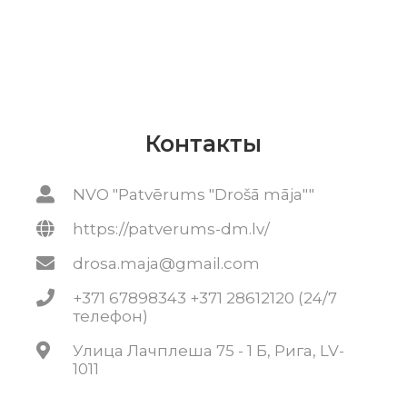
Контакты
NVO "Patvērums "Drošā māja""
https://patverums-dm.lv/
drosa.maja@gmail.com
+371 67898343 +371 28612120 (24/7
телефон)
Улица Лачплеша 75 - 1 Б, Рига, LV-
1011