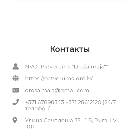
Контакты
NVO "Patvērums "Drošā māja""
https://patverums-dm.lv/
drosa.maja@gmail.com
+371 67898343 +371 28612120 (24/7
телефон)
Улица Лачплеша 75 - 1 Б, Рига, LV-
1011