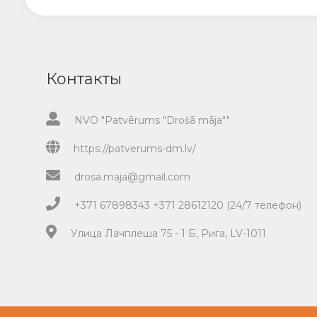
Контакты
NVO "Patvērums "Drošā māja""
https://patverums-dm.lv/
drosa.maja@gmail.com
+371 67898343 +371 28612120 (24/7 телефон)
Улица Лачплеша 75 - 1 Б, Рига, LV-1011