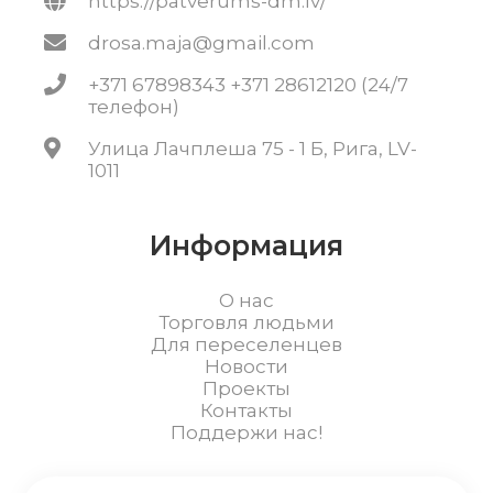
https://patverums-dm.lv/
drosa.maja@gmail.com
+371 67898343 +371 28612120 (24/7
телефон)
Улица Лачплеша 75 - 1 Б, Рига, LV-
1011
Информация
О нас
Торговля людьми
Для переселенцев
Новости
Проекты
Контакты
Поддержи нас!