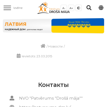
Izvēlne
A-
A+
ЛАТВИЯ
НАДЕЖНЫЙ ДОМ
ДЛЯ РАЗНЫХ ЛЮДЕЙ
/
Новости
/
Ievietots: 23.03.2015
Контакты
NVO "Patvērums "Drošā māja""