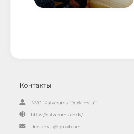
Контакты
NVO "Patvērums "Drošā māja""
https://patverums-dm.lv/
drosa.maja@gmail.com