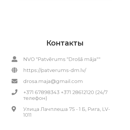
Контакты
NVO "Patvērums "Drošā māja""
https://patverums-dm.lv/
drosa.maja@gmail.com
+371 67898343 +371 28612120 (24/7
телефон)
Улица Лачплеша 75 - 1 Б, Рига, LV-
1011