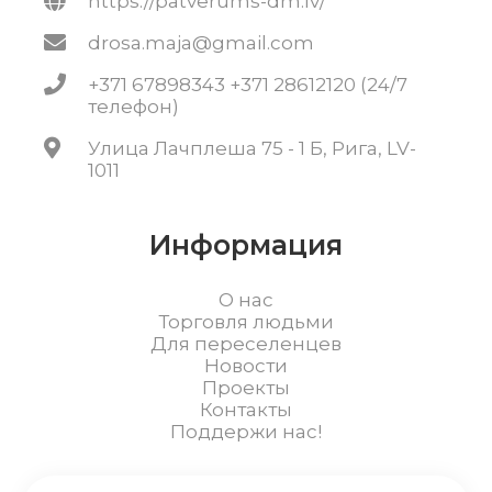
https://patverums-dm.lv/
drosa.maja@gmail.com
+371 67898343 +371 28612120 (24/7
телефон)
Улица Лачплеша 75 - 1 Б, Рига, LV-
1011
Информация
О нас
Торговля людьми
Для переселенцев
Новости
Проекты
Контакты
Поддержи нас!