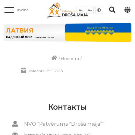
Izvēlne
A-
A+
ЛАТВИЯ
НАДЕЖНЫЙ ДОМ
ДЛЯ РАЗНЫХ ЛЮДЕЙ
/
Новости
/
Ievietots: 25.11.2015
Контакты
NVO "Patvērums "Drošā māja""