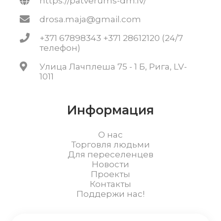
https://patverums-dm.lv/
drosa.maja@gmail.com
+371 67898343 +371 28612120 (24/7
телефон)
Улица Лачплеша 75 - 1 Б, Рига, LV-
1011
Информация
О нас
Торговля людьми
Для переселенцев
Новости
Проекты
Контакты
Поддержи нас!