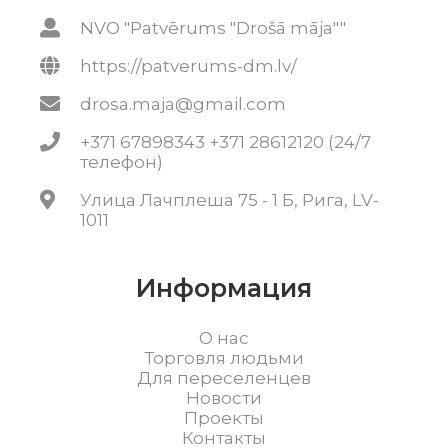
NVO "Patvērums "Drošā māja""
https://patverums-dm.lv/
drosa.maja@gmail.com
+371 67898343 +371 28612120 (24/7
телефон)
Улица Лачплеша 75 - 1 Б, Рига, LV-
1011
Информация
О нас
Торговля людьми
Для переселенцев
Новости
Проекты
Контакты