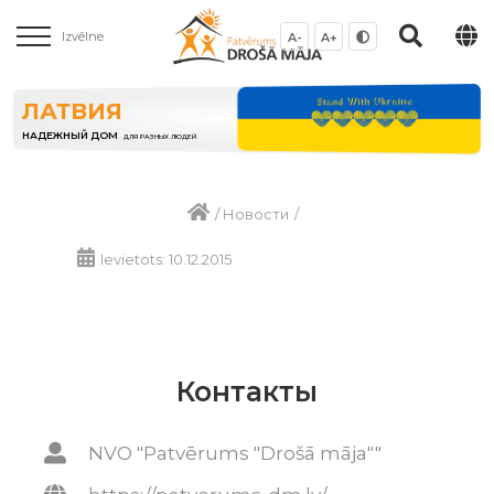
Izvēlne
A-
A+
ЛАТВИЯ
НАДЕЖНЫЙ ДОМ
ДЛЯ РАЗНЫХ ЛЮДЕЙ
/
Новости
/
Ievietots: 10.12.2015
Контакты
NVO "Patvērums "Drošā māja""