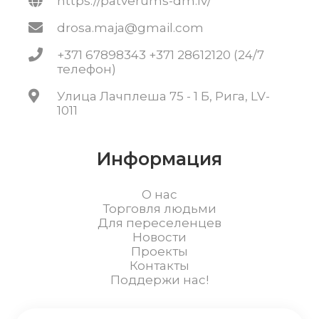
https://patverums-dm.lv/
drosa.maja@gmail.com
+371 67898343 +371 28612120 (24/7
телефон)
Улица Лачплеша 75 - 1 Б, Рига, LV-
1011
Информация
О нас
Торговля людьми
Для переселенцев
Новости
Проекты
Контакты
Поддержи нас!