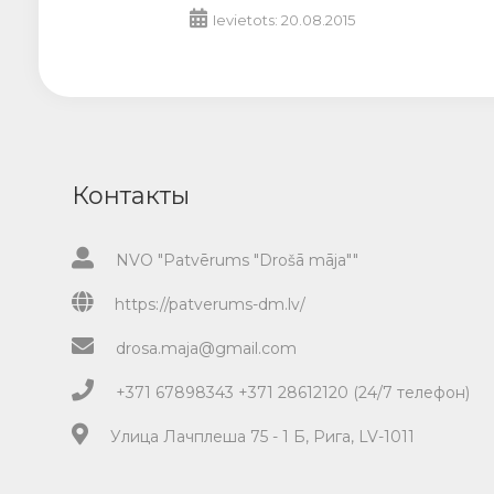
Ievietots: 20.08.2015
Контакты
NVO "Patvērums "Drošā māja""
https://patverums-dm.lv/
drosa.maja@gmail.com
+371 67898343 +371 28612120 (24/7 телефон)
Улица Лачплеша 75 - 1 Б, Рига, LV-1011