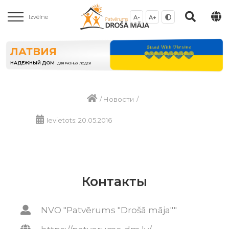
Izvēlne
A-
A+
ЛАТВИЯ
НАДЕЖНЫЙ ДОМ
ДЛЯ РАЗНЫХ ЛЮДЕЙ
/
Новости
/
Ievietots: 20.05.2016
Контакты
NVO "Patvērums "Drošā māja""