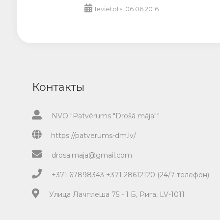
Ievietots: 06.06.2016
Контакты
NVO "Patvērums "Drošā māja""
https://patverums-dm.lv/
drosa.maja@gmail.com
+371 67898343 +371 28612120 (24/7 телефон)
Улица Лачплеша 75 - 1 Б, Рига, LV-1011