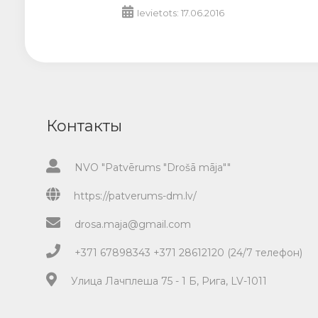
Ievietots: 17.06.2016
Контакты
NVO "Patvērums "Drošā māja""
https://patverums-dm.lv/
drosa.maja@gmail.com
+371 67898343 +371 28612120 (24/7 телефон)
Улица Лачплеша 75 - 1 Б, Рига, LV-1011