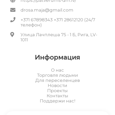
https://patverums-dm.lv/
drosa.maja@gmail.com
+371 67898343 +371 28612120 (24/7
телефон)
Улица Лачплеша 75 - 1 Б, Рига, LV-
1011
Информация
О нас
Торговля людьми
Для переселенцев
Новости
Проекты
Контакты
Поддержи нас!