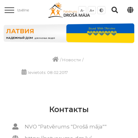
Izvēlne
A-
A+
ЛАТВИЯ
НАДЕЖНЫЙ ДОМ
ДЛЯ РАЗНЫХ ЛЮДЕЙ
/
Новости
/
Ievietots: 08.02.2017
Контакты
NVO "Patvērums "Drošā māja""