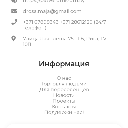
https://patverums-dm.lv/
drosa.maja@gmail.com
+371 67898343 +371 28612120 (24/7
телефон)
Улица Лачплеша 75 - 1 Б, Рига, LV-
1011
Информация
О нас
Торговля людьми
Для переселенцев
Новости
Проекты
Контакты
Поддержи нас!