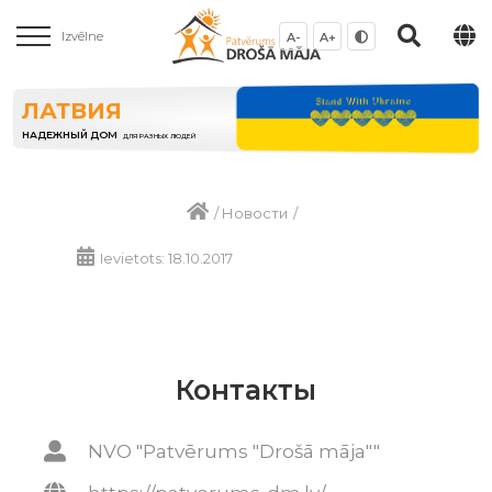
Izvēlne
A-
A+
ЛАТВИЯ
НАДЕЖНЫЙ ДОМ
ДЛЯ РАЗНЫХ ЛЮДЕЙ
/
Новости
/
Ievietots: 18.10.2017
Контакты
NVO "Patvērums "Drošā māja""