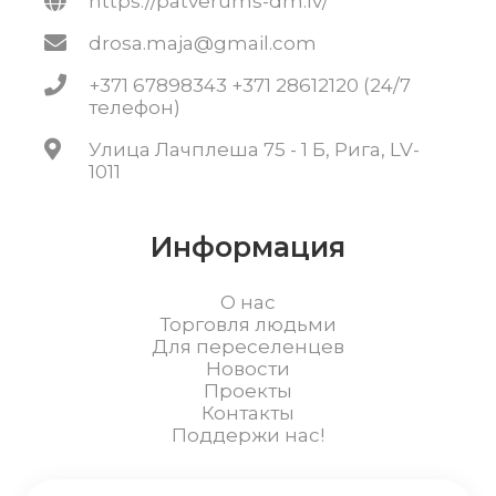
https://patverums-dm.lv/
drosa.maja@gmail.com
+371 67898343 +371 28612120 (24/7
телефон)
Улица Лачплеша 75 - 1 Б, Рига, LV-
1011
Информация
О нас
Торговля людьми
Для переселенцев
Новости
Проекты
Контакты
Поддержи нас!