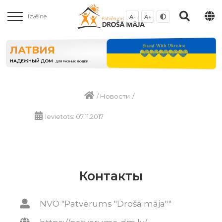
Izvēlne
A-
A+
ЛАТВИЯ
НАДЕЖНЫЙ ДОМ
ДЛЯ РАЗНЫХ ЛЮДЕЙ
/
Новости
/
Ievietots: 07.11.2017
Контакты
NVO "Patvērums "Drošā māja""