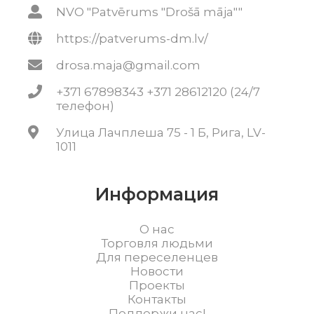
NVO "Patvērums "Drošā māja""
https://patverums-dm.lv/
drosa.maja@gmail.com
+371 67898343 +371 28612120 (24/7
телефон)
Улица Лачплеша 75 - 1 Б, Рига, LV-
1011
Информация
О нас
Торговля людьми
Для переселенцев
Новости
Проекты
Контакты
Поддержи нас!